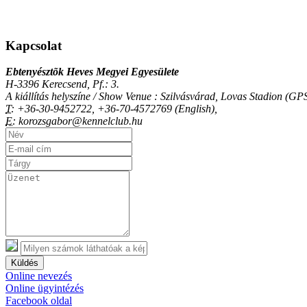
Kapcsolat
Ebtenyésztõk Heves Megyei Egyesülete
H-3396 Kerecsend, Pf.: 3.
A kiállítás helyszíne / Show Venue : Szilvásvárad, Lovas Stadion (
T:
+36-30-9452722, +36-70-4572769 (English),
E:
korozsgabor@kennelclub.hu
Küldés
Online nevezés
Online ügyintézés
Facebook oldal