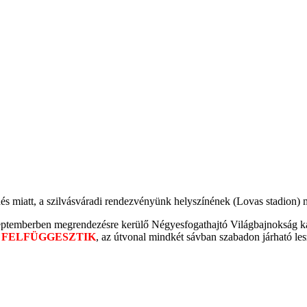
lődés miatt, a szilvásváradi rendezvényünk helyszínének (Lovas stadion)
zeptemberben megrendezésre kerülő Négyesfogathajtó Világbajnokság kapc
 FELFÜGGESZTIK
, az útvonal mindkét sávban szabadon járható lesz.