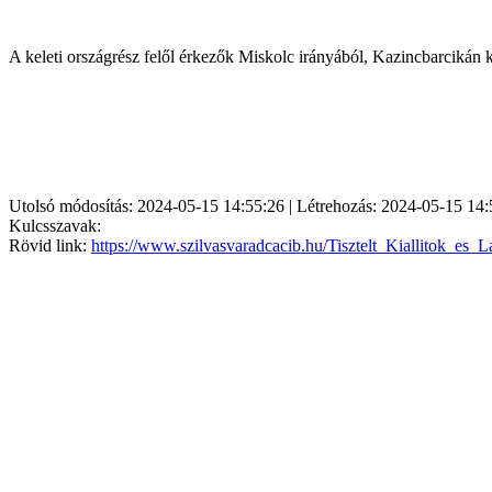
A keleti országrész felől érkezők Miskolc irányából, Kazincbarcikán k
Utolsó módosítás: 2024-05-15 14:55:26 | Létrehozás: 2024-05-15 14:
Kulcsszavak:
Rövid link:
https://www.szilvasvaradcacib.hu/Tisztelt_Kiallitok_es_L