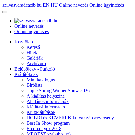
szilvasvaradcacib.hu
EN
HU
Online nevezés
Online ügyintézés
Online nevezés
Online ügyintézés
Kezdőlap
Kereső
Hírek
Galériák
Archívum
Belépőjegy - Parkoló
Kiállítóknak
Mini katalógus
Bírólista
Triple Spring Winner Show 2026
A kiállítás helyszíne
Általános információk
Kiállítási információ
Klubkiállítások
HOBBI és KEVERÉK kutya szépségverseny
Best In Show program
Eredmények 2018
MEOESZ szabályzatok