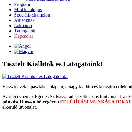
Program
Mini katalógus
Speciális champion
Árusoknak
Lakóautó
Támogatók
Kapcsolat
Tisztelt Kiállítók és Látogatóink!
Hosszú évek tapasztalata alapján, a nagy kiállítói és látogatói érdek
Az idei évben az Eger és Szilvásvárad közötti 25-ös főútvonalat, a s
pünkösdi hosszú hétvégére
a
FELÚJÍTÁSI MUNKÁLATOKAT
elkerülő útvonalat.