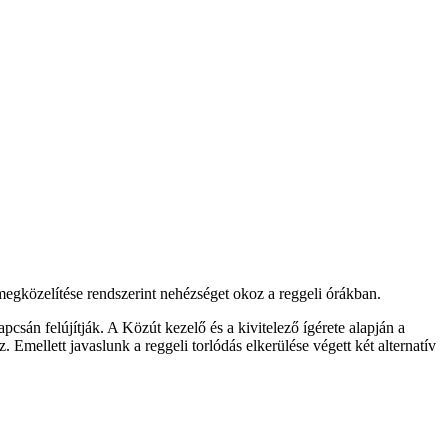
 megközelítése rendszerint nehézséget okoz a reggeli órákban.
sán felújítják. A Közút kezelő és a kivitelező ígérete alapján a
 Emellett javaslunk a reggeli torlódás elkerülése végett két alternatív