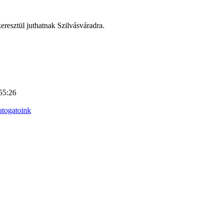
eresztül juthatnak Szilvásváradra.
55:26
atogatoink