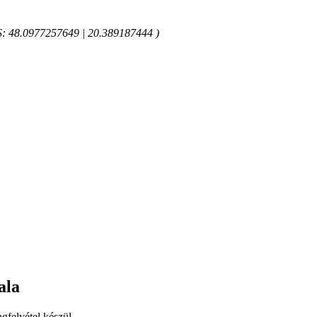
GPS: 48.0977257649 | 20.389187444 )
ala
gfelvétel készül.