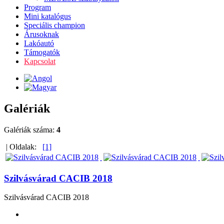
Program
Mini katalógus
Speciális champion
Árusoknak
Lakóautó
Támogatók
Kapcsolat
Galériák
Galériák száma:
4
| Oldalak:
[1]
Szilvásvárad CACIB 2018
Szilvásvárad CACIB 2018