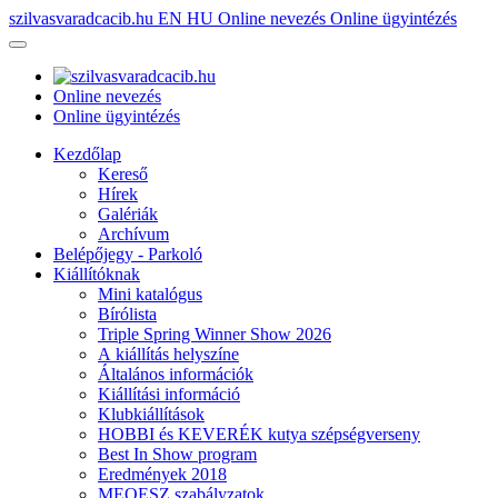
szilvasvaradcacib.hu
EN
HU
Online nevezés
Online ügyintézés
Online nevezés
Online ügyintézés
Kezdőlap
Kereső
Hírek
Galériák
Archívum
Belépőjegy - Parkoló
Kiállítóknak
Mini katalógus
Bírólista
Triple Spring Winner Show 2026
A kiállítás helyszíne
Általános információk
Kiállítási információ
Klubkiállítások
HOBBI és KEVERÉK kutya szépségverseny
Best In Show program
Eredmények 2018
MEOESZ szabályzatok