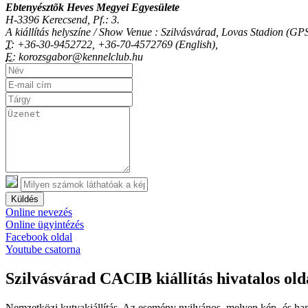
Ebtenyésztõk Heves Megyei Egyesülete
H-3396 Kerecsend, Pf.: 3.
A kiállítás helyszíne / Show Venue : Szilvásvárad, Lovas Stadion (
T:
+36-30-9452722, +36-70-4572769 (English),
E:
korozsgabor@kennelclub.hu
Küldés
Online nevezés
Online ügyintézés
Facebook oldal
Youtube csatorna
Szilvásvárad CACIB kiállítás hivatalos old
Nemzetközi kutyakiállítás. Az esemény nyilvános, melyen kép- és han