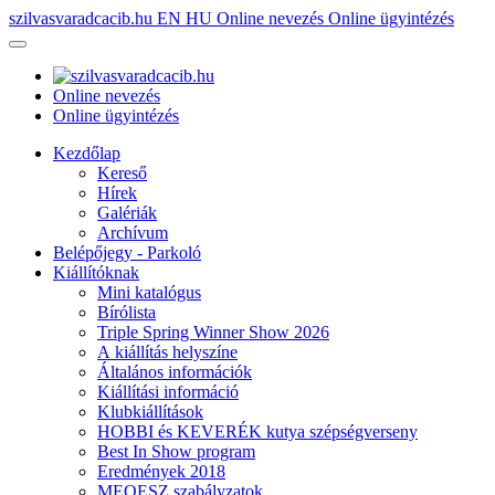
szilvasvaradcacib.hu
EN
HU
Online nevezés
Online ügyintézés
Online nevezés
Online ügyintézés
Kezdőlap
Kereső
Hírek
Galériák
Archívum
Belépőjegy - Parkoló
Kiállítóknak
Mini katalógus
Bírólista
Triple Spring Winner Show 2026
A kiállítás helyszíne
Általános információk
Kiállítási információ
Klubkiállítások
HOBBI és KEVERÉK kutya szépségverseny
Best In Show program
Eredmények 2018
MEOESZ szabályzatok