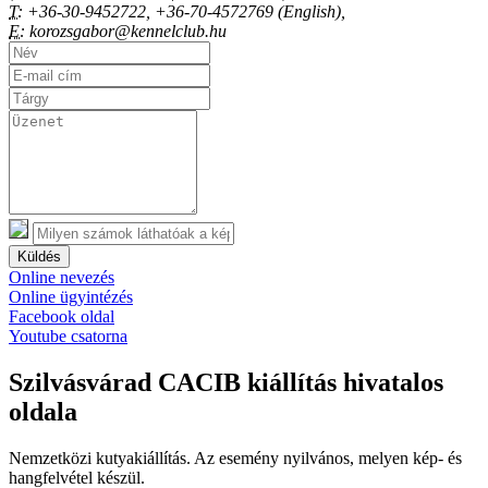
T:
+36-30-9452722, +36-70-4572769 (English),
E:
korozsgabor@kennelclub.hu
Küldés
Online nevezés
Online ügyintézés
Facebook oldal
Youtube csatorna
Szilvásvárad CACIB kiállítás hivatalos
oldala
Nemzetközi kutyakiállítás. Az esemény nyilvános, melyen kép- és
hangfelvétel készül.