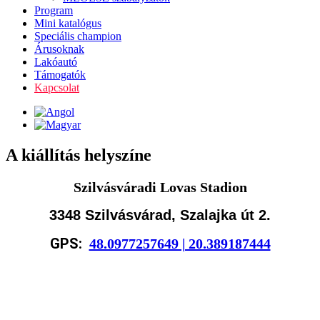
Program
Mini katalógus
Speciális champion
Árusoknak
Lakóautó
Támogatók
Kapcsolat
A kiállítás helyszíne
Szilvásváradi Lovas Stadion
3
348 Szilvásvárad, Szalajka út 2.
GPS:
48.0977257649 | 20.389187444