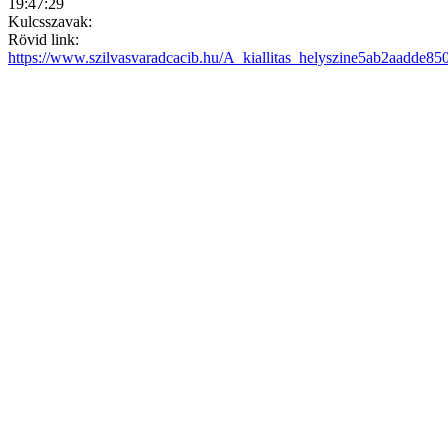
19:47:29
Kulcsszavak:
Rövid link:
https://www.szilvasvaradcacib.hu/A_kiallitas_helyszine5ab2aadde85