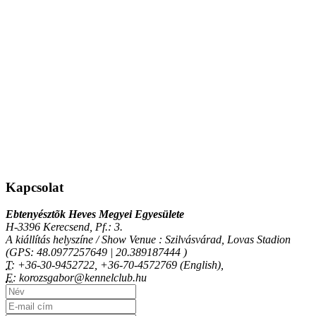
Kapcsolat
Ebtenyésztõk Heves Megyei Egyesülete
H-3396 Kerecsend, Pf.: 3.
A kiállítás helyszíne / Show Venue : Szilvásvárad, Lovas Stadion
(GPS: 48.0977257649 | 20.389187444 )
T:
+36-30-9452722, +36-70-4572769 (English),
E:
korozsgabor@kennelclub.hu