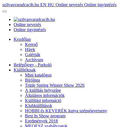
szilvasvaradcacib.hu
EN
HU
Online nevezés
Online ügyintézés
Online nevezés
Online ügyintézés
Kezdőlap
Kereső
Hírek
Galériák
Archívum
Belépőjegy - Parkoló
Kiállítóknak
Mini katalógus
Bírólista
Triple Spring Winner Show 2026
A kiállítás helyszíne
Általános információk
Kiállítási információ
Klubkiállítások
HOBBI és KEVERÉK kutya szépségverseny
Best In Show program
Eredmények 2018
MEOESZ szabályzatok