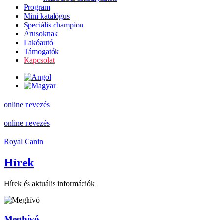
Program
Mini katalógus
Speciális champion
Árusoknak
Lakóautó
Támogatók
Kapcsolat
online nevezés
online nevezés
Royal Canin
Hírek
Hírek és aktuális információk
Meghívó