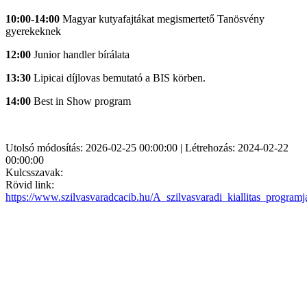
10:00-14:00
Magyar kutyafajtákat megismertető Tanösvény
gyerekeknek
12:00
Junior handler bírálata
13:30
Lipicai díjlovas bemutató a BIS körben.
14:00
Best in Show program
Utolsó módosítás: 2026-02-25 00:00:00 | Létrehozás: 2024-02-22
00:00:00
Kulcsszavak:
Rövid link:
https://www.szilvasvaradcacib.hu/A_szilvasvaradi_kiallitas_programj