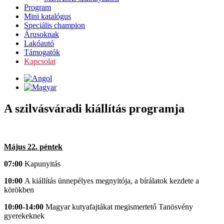
Program
Mini katalógus
Speciális champion
Árusoknak
Lakóautó
Támogatók
Kapcsolat
A szilvásváradi kiállítás programja
Május 22. péntek
07:00
Kapunyitás
10:00
A kiállítás ünnepélyes megnyitója, a bírálatok kezdete a
körökben
10:00-14:00
Magyar kutyafajtákat megismertető Tanösvény
gyerekeknek