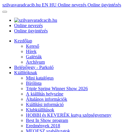
szilvasvaradcacib.hu
EN
HU
Online nevezés
Online ügyintézés
Online nevezés
Online ügyintézés
Kezdőlap
Kereső
Hírek
Galériák
Archívum
Belépőjegy - Parkoló
Kiállítóknak
Mini katalógus
Bírólista
Triple Spring Winner Show 2026
A kiállítás helyszíne
Általános információk
Kiállítási információ
Klubkiállítások
HOBBI és KEVERÉK kutya szépségverseny
Best In Show program
Eredmények 2018
MEOESZ szabályzatok