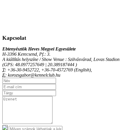
Kapcsolat
Ebtenyésztõk Heves Megyei Egyesülete
H-3396 Kerecsend, Pf.: 3.
A kiállítás helyszíne / Show Venue : Szilvásvárad, Lovas Stadion
(GPS: 48.0977257649 | 20.389187444 )
T:
+36-30-9452722, +36-70-4572769 (English),
E:
korozsgabor@kennelclub.hu