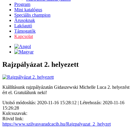
Program
Mini katalógus
Speciális champion
Árusoknak
Lakóautó
Támogatók
Kapcsolat
Rajzpályázat 2. helyezett
Kiállításunk rajzpályázatán
Gidaszewski Michelle Luca
2. helyezést
ért el. Gratulálunk neki!
Utolsó módosítás: 2020-11-16 15:28:12 | Létrehozás: 2020-11-16
15:26:28
Kulcsszavak:
Rövid link:
https://www.szilvasvaradcacib.hu/Rajzpalyazat_2_helyzet