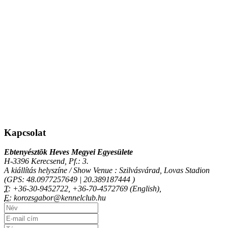
Kapcsolat
Ebtenyésztõk Heves Megyei Egyesülete
H-3396 Kerecsend, Pf.: 3.
A kiállítás helyszíne / Show Venue : Szilvásvárad, Lovas Stadion
(GPS: 48.0977257649 | 20.389187444 )
T:
+36-30-9452722, +36-70-4572769 (English),
E:
korozsgabor@kennelclub.hu