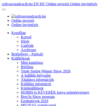
szilvasvaradcacib.hu
EN
HU
Online nevezés
Online ügyintézés
Online nevezés
Online ügyintézés
Kezdőlap
Kereső
Hírek
Galériák
Archívum
Belépőjegy - Parkoló
Kiállítóknak
Mini katalógus
Bírólista
Triple Spring Winner Show 2026
A kiállítás helyszíne
Általános információk
Kiállítási információ
Klubkiállítások
HOBBI és KEVERÉK kutya szépségverseny
Best In Show program
Eredmények 2018
MEOESZ szabályzatok