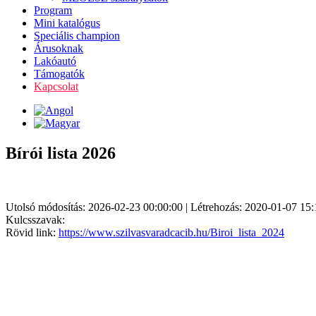
Program
Mini katalógus
Speciális champion
Árusoknak
Lakóautó
Támogatók
Kapcsolat
Bírói lista 2026
Utolsó módosítás: 2026-02-23 00:00:00 | Létrehozás: 2020-01-07 15:
Kulcsszavak:
Rövid link:
https://www.szilvasvaradcacib.hu/Biroi_lista_2024