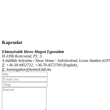
Kapcsolat
Ebtenyésztõk Heves Megyei Egyesülete
H-3396 Kerecsend, Pf.: 3.
A kiállítás helyszíne / Show Venue : Szilvásvárad, Lovas Stadion (
T:
+36-30-9452722, +36-70-4572769 (English),
E:
korozsgabor@kennelclub.hu