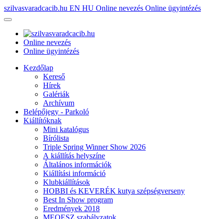
szilvasvaradcacib.hu
EN
HU
Online nevezés
Online ügyintézés
Online nevezés
Online ügyintézés
Kezdőlap
Kereső
Hírek
Galériák
Archívum
Belépőjegy - Parkoló
Kiállítóknak
Mini katalógus
Bírólista
Triple Spring Winner Show 2026
A kiállítás helyszíne
Általános információk
Kiállítási információ
Klubkiállítások
HOBBI és KEVERÉK kutya szépségverseny
Best In Show program
Eredmények 2018
MEOESZ szabályzatok