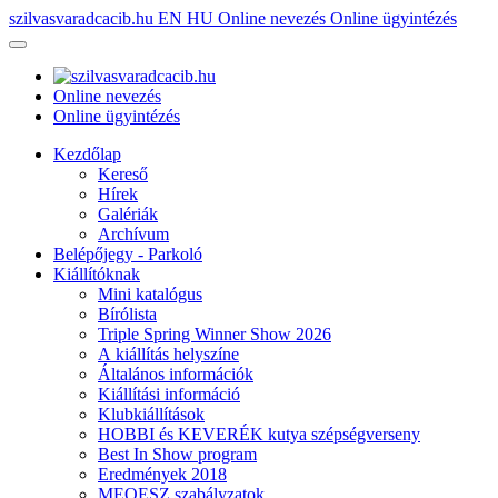
szilvasvaradcacib.hu
EN
HU
Online nevezés
Online ügyintézés
Online nevezés
Online ügyintézés
Kezdőlap
Kereső
Hírek
Galériák
Archívum
Belépőjegy - Parkoló
Kiállítóknak
Mini katalógus
Bírólista
Triple Spring Winner Show 2026
A kiállítás helyszíne
Általános információk
Kiállítási információ
Klubkiállítások
HOBBI és KEVERÉK kutya szépségverseny
Best In Show program
Eredmények 2018
MEOESZ szabályzatok