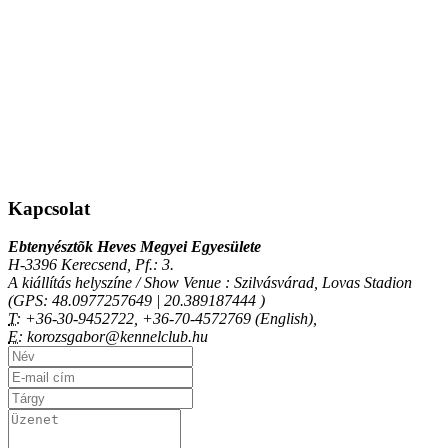
Kapcsolat
Ebtenyésztõk Heves Megyei Egyesülete
H-3396 Kerecsend, Pf.: 3.
A kiállítás helyszíne / Show Venue : Szilvásvárad, Lovas Stadion
(GPS: 48.0977257649 | 20.389187444 )
T:
+36-30-9452722, +36-70-4572769 (English),
E:
korozsgabor@kennelclub.hu