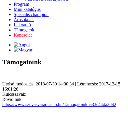
Program
Mini katalógus
Speciális champion
Árusoknak
Lakóautó
Támogatók
Kapcsolat
Támogatóink
Utolsó módosítás: 2018-07-30 14:00:34 | Létrehozás: 2017-12-15
16:01:26
Kulcsszavak:
Rövid link:
https://www.szilvasvaradcacib.hu/Tamogatoink5a33e44da2d42