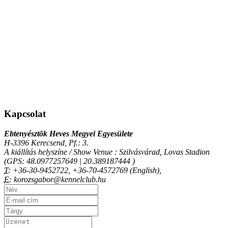
Kapcsolat
Ebtenyésztõk Heves Megyei Egyesülete
H-3396 Kerecsend, Pf.: 3.
A kiállítás helyszíne / Show Venue : Szilvásvárad, Lovas Stadion
(GPS: 48.0977257649 | 20.389187444 )
T:
+36-30-9452722, +36-70-4572769 (English),
E:
korozsgabor@kennelclub.hu