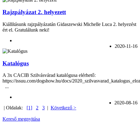
Rajzpályázat 2. helyezett
Kiállításunk rajzpályázatán
Gidaszewski Michelle Luca
2. helyezést
ért el. Gratulálunk neki!
2020-11-16
Katalógus
A 3x CACIB Szilvásvárad katalógusa elérhető:
https://issuu.com/dogshow.hu/docs/2020_szilvasvarad_katalogus_eloz
...
2020-08-16
| Oldalak:
[1]
2
3
|
Következő >
Kereső megnyitása