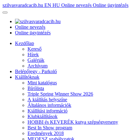
szilvasvaradcacib.hu
EN
HU
Online nevezés
Online ügyintézés
Online nevezés
Online ügyintézés
Kezdőlap
Kereső
Hírek
Galériák
Archívum
Belépőjegy - Parkoló
Kiállítóknak
Mini katalógus
Bírólista
Triple Spring Winner Show 2026
A kiállítás helyszíne
Általános információk
Kiállítási információ
Klubkiállítások
HOBBI és KEVERÉK kutya szépségverseny
Best In Show program
Eredmények 2018
MEOESZ szabályzatok