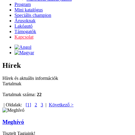
Program
Mini katalógus
Speciális champion
Árusoknak
Lakóautó
Támogatók
Kapcsolat
Hírek
Hírek és aktuális információk
Tartalmak
Tartalmak száma:
22
| Oldalak:
[1]
2
3
|
Következő >
Meghívó
Tisztelt Tagjaink!