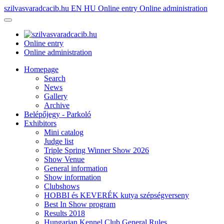
szilvasvaradcacib.hu
EN
HU
Online entry
Online administration
Online entry
Online administration
Homepage
Search
News
Gallery
Archive
Belépőjegy - Parkoló
Exhibitors
Mini catalog
Judge list
Triple Spring Winner Show 2026
Show Venue
General information
Show information
Clubshows
HOBBI és KEVERÉK kutya szépségverseny
Best In Show program
Results 2018
Hungarian Kennel Club General Rules