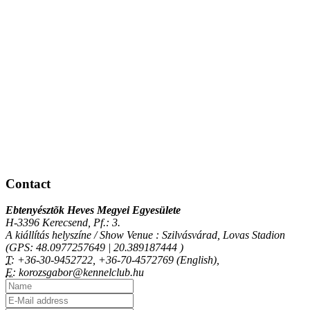
Contact
Ebtenyésztõk Heves Megyei Egyesülete
H-3396 Kerecsend, Pf.: 3.
A kiállítás helyszíne / Show Venue : Szilvásvárad, Lovas Stadion
(GPS: 48.0977257649 | 20.389187444 )
T:
+36-30-9452722, +36-70-4572769 (English),
E:
korozsgabor@kennelclub.hu