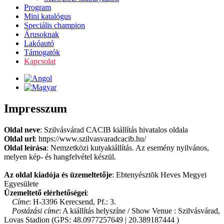
Program
Mini katalógus
Speciális champion
Árusoknak
Lakóautó
Támogatók
Kapcsolat
Impresszum
Oldal neve
: Szilvásvárad CACIB kiállítás hivatalos oldala
Oldal url
: https://www.szilvasvaradcacib.hu/
Oldal leírása
: Nemzetközi kutyakiállítás. Az esemény nyilvános,
melyen kép- és hangfelvétel készül.
Az oldal kiadója és üzemeltetője
: Ebtenyésztõk Heves Megyei
Egyesülete
Üzemeltető elérhetőségei
:
Címe
: H-3396 Kerecsend, Pf.: 3.
Postázási címe
: A kiállítás helyszíne / Show Venue : Szilvásvárad,
Lovas Stadion (GPS: 48.0977257649 | 20.389187444 )