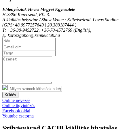
Ebtenyésztõk Heves Megyei Egyesülete
H-3396 Kerecsend, Pf.: 3.
A kiállítás helyszíne / Show Venue : Szilvásvárad, Lovas Stadion
(GPS: 48.0977257649 | 20.389187444 )
T:
+36-30-9452722, +36-70-4572769 (English),
E:
korozsgabor@kennelclub.hu
Küldés
Online nevezés
Online ügyintézés
Facebook oldal
Youtube csatorna
Szilvásvárad CACIB kiállítás hivatalos