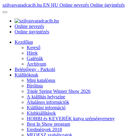
szilvasvaradcacib.hu
EN
HU
Online nevezés
Online ügyintézés
Online nevezés
Online ügyintézés
Kezdőlap
Kereső
Hírek
Galériák
Archívum
Belépőjegy - Parkoló
Kiállítóknak
Mini katalógus
Bírólista
Triple Spring Winner Show 2026
A kiállítás helyszíne
Általános információk
Kiállítási információ
Klubkiállítások
HOBBI és KEVERÉK kutya szépségverseny
Best In Show program
Eredmények 2018
MEOESZ szabályzatok