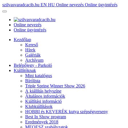
szilvasvaradcacib.hu
EN
HU
Online nevezés
Online ügyintézés
Online nevezés
Online ügyintézés
Kezdőlap
Kereső
Hírek
Galériák
Archívum
Belépőjegy - Parkoló
Kiállítóknak
Mini katalógus
Bírólista
Triple Spring Winner Show 2026
A kiállítás helyszíne
Általános információk
Kiállítási információ
Klubkiállítások
HOBBI és KEVERÉK kutya szépségverseny
Best In Show program
Eredmények 2018
MEOESZ szabályzatok