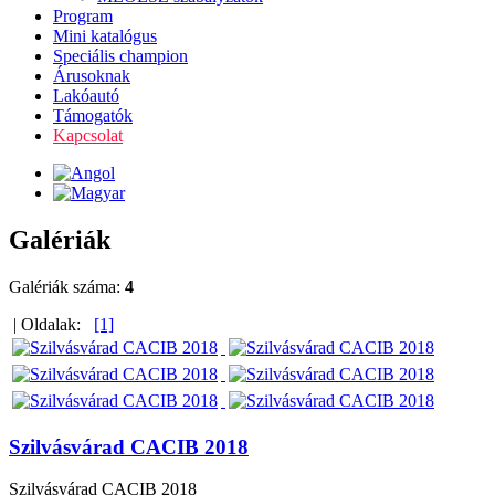
Program
Mini katalógus
Speciális champion
Árusoknak
Lakóautó
Támogatók
Kapcsolat
Galériák
Galériák száma:
4
| Oldalak:
[1]
Szilvásvárad CACIB 2018
Szilvásvárad CACIB 2018