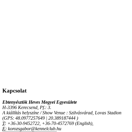
Kapcsolat
Ebtenyésztõk Heves Megyei Egyesülete
H-3396 Kerecsend, Pf.: 3.
A kiállítás helyszíne / Show Venue : Szilvásvárad, Lovas Stadion
(GPS: 48.0977257649 | 20.389187444 )
T:
+36-30-9452722, +36-70-4572769 (English),
E:
korozsgabor@kennelclub.hu