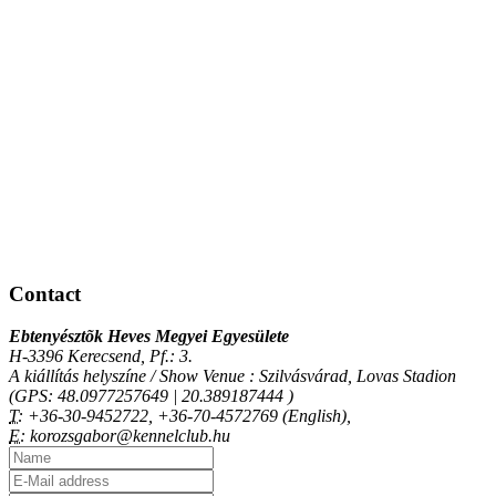
Contact
Ebtenyésztõk Heves Megyei Egyesülete
H-3396 Kerecsend, Pf.: 3.
A kiállítás helyszíne / Show Venue : Szilvásvárad, Lovas Stadion
(GPS: 48.0977257649 | 20.389187444 )
T:
+36-30-9452722, +36-70-4572769 (English),
E:
korozsgabor@kennelclub.hu