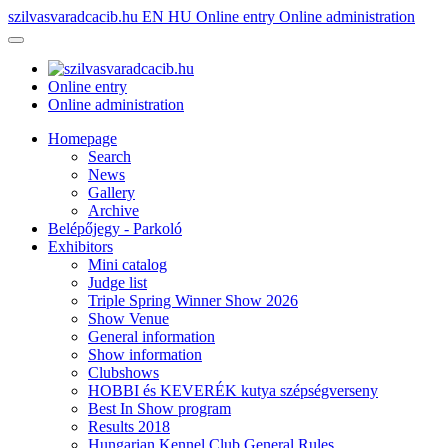
szilvasvaradcacib.hu
EN
HU
Online entry
Online administration
Online entry
Online administration
Homepage
Search
News
Gallery
Archive
Belépőjegy - Parkoló
Exhibitors
Mini catalog
Judge list
Triple Spring Winner Show 2026
Show Venue
General information
Show information
Clubshows
HOBBI és KEVERÉK kutya szépségverseny
Best In Show program
Results 2018
Hungarian Kennel Club General Rules