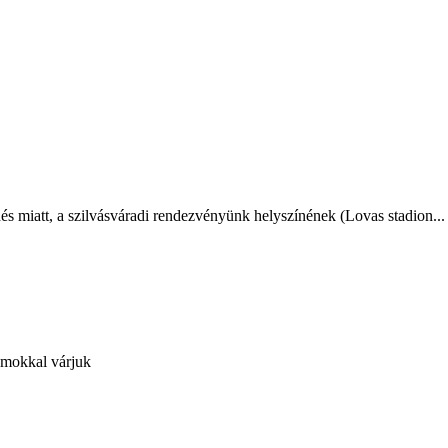
ődés miatt, a szilvásváradi rendezvényünk helyszínének (Lovas stadion...
amokkal várjuk