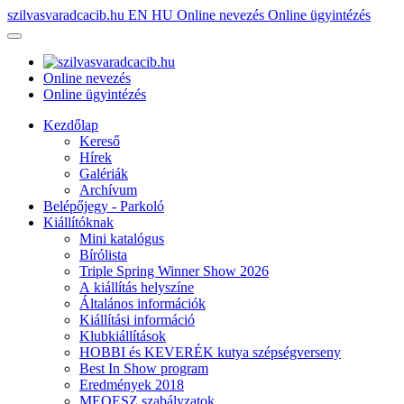
szilvasvaradcacib.hu
EN
HU
Online nevezés
Online ügyintézés
Online nevezés
Online ügyintézés
Kezdőlap
Kereső
Hírek
Galériák
Archívum
Belépőjegy - Parkoló
Kiállítóknak
Mini katalógus
Bírólista
Triple Spring Winner Show 2026
A kiállítás helyszíne
Általános információk
Kiállítási információ
Klubkiállítások
HOBBI és KEVERÉK kutya szépségverseny
Best In Show program
Eredmények 2018
MEOESZ szabályzatok