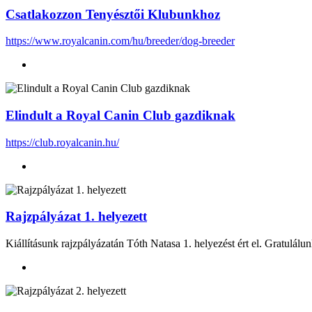
Csatlakozzon Tenyésztői Klubunkhoz
https://www.royalcanin.com/hu/breeder/dog-breeder
Elindult a Royal Canin Club gazdiknak
https://club.royalcanin.hu/
Rajzpályázat 1. helyezett
Kiállításunk rajzpályázatán
Tóth Natasa
1. helyezést ért el. Gratulálu