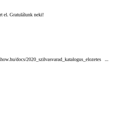
rt el. Gratulálunk neki!
show.hu/docs/2020_szilvasvarad_katalogus_elozetes ...