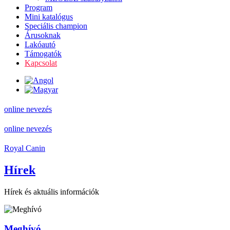
Program
Mini katalógus
Speciális champion
Árusoknak
Lakóautó
Támogatók
Kapcsolat
online nevezés
online nevezés
Royal Canin
Hírek
Hírek és aktuális információk
Meghívó