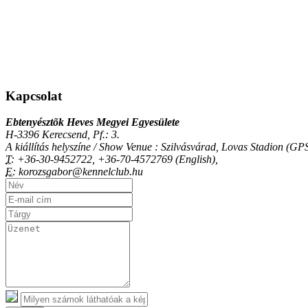
Kapcsolat
Ebtenyésztõk Heves Megyei Egyesülete
H-3396 Kerecsend, Pf.: 3.
A kiállítás helyszíne / Show Venue : Szilvásvárad, Lovas Stadion (
T:
+36-30-9452722, +36-70-4572769 (English),
E:
korozsgabor@kennelclub.hu