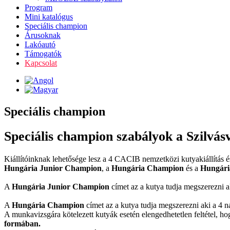
Program
Mini katalógus
Speciális champion
Árusoknak
Lakóautó
Támogatók
Kapcsolat
Speciális champion
Speciális champion szabályok a Szilvá
Kiállítóinknak lehetősége lesz a 4 CACIB nemzetközi kutyakiállítás é
Hungária Junior Champion
, a
Hungária Champion
és a
Hungári
A
Hungária Junior Champion
címet az a kutya tudja megszerezni ak
A
Hungária Champion
címet az a kutya tudja megszerezni aki a 4 na
A munkavizsgára kötelezett kutyák esetén elengedhetetlen feltétel, h
formában.