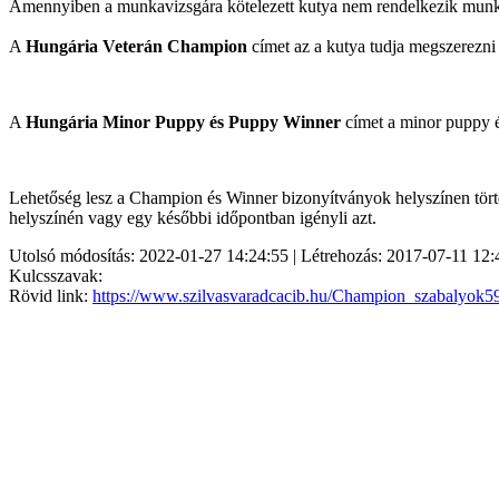
Amennyiben a munkavizsgára kötelezett kutya nem rendelkezik munka
A
Hungária Veterán Champion
címet az a kutya tudja megszerezni 
A
Hungária Minor Puppy és Puppy Winner
címet a minor puppy és
Lehetőség lesz a Champion és Winner bizonyítványok helyszínen történ
helyszínén vagy egy későbbi időpontban igényli azt.
Utolsó módosítás: 2022-01-27 14:24:55 | Létrehozás: 2017-07-11 12:
Kulcsszavak:
Rövid link:
https://www.szilvasvaradcacib.hu/Champion_szabalyok