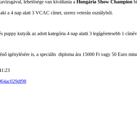
vizsgával, lehetősége van kiváltania a
Hungária Show Champion
bi
aki a 4 nap alatt 3 VCAC címet, szerez veterán osztályból.
 puppy kutyák az adott kategória 4 nap alatti 3 legígéretesebb 1 címév
ő igénylésére is, a speciális diploma ára 15000 Ft vagy 50 Euro minden 
41:23
5964ac029df98