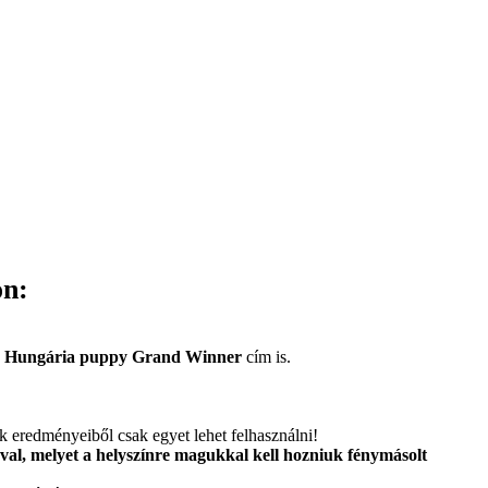
on:
s
Hungária puppy Grand Winner
cím is.
ok eredményeiből csak egyet lehet felhasználni!
al, melyet a helyszínre magukkal kell hozniuk fénymásolt