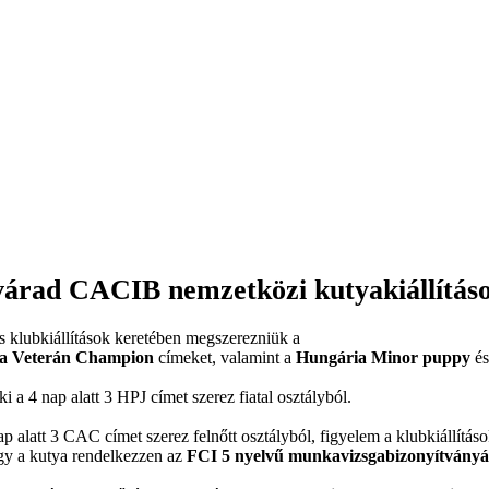
svárad CACIB nemzetközi kutyakiállítás
s klubkiállítások keretében megszerezniük a
a Veterán Champion
címeket, valamint a
Hungária Minor puppy
é
i a 4 nap alatt 3 HPJ címet szerez fiatal osztályból.
p alatt 3 CAC címet szerez felnőtt osztályból, figyelem a klubkiállítás
ogy a kutya rendelkezzen az
FCI 5 nyelvű munkavizsgabizonyítványáv