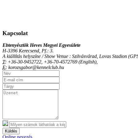
Kapcsolat
Ebtenyésztõk Heves Megyei Egyesülete
H-3396 Kerecsend, Pf.: 3.
A kiállítás helyszíne / Show Venue : Szilvásvárad, Lovas Stadion (
T:
+36-30-9452722, +36-70-4572769 (English),
E:
korozsgabor@kennelclub.hu
Küldés
Online nevezés