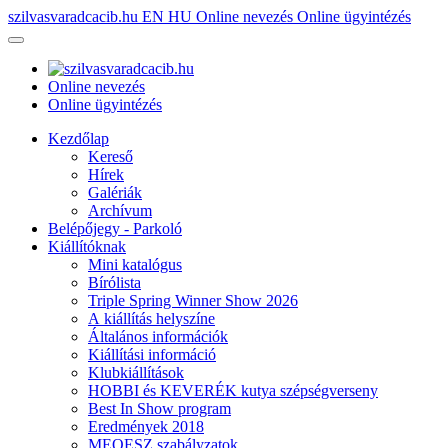
szilvasvaradcacib.hu
EN
HU
Online nevezés
Online ügyintézés
Online nevezés
Online ügyintézés
Kezdőlap
Kereső
Hírek
Galériák
Archívum
Belépőjegy - Parkoló
Kiállítóknak
Mini katalógus
Bírólista
Triple Spring Winner Show 2026
A kiállítás helyszíne
Általános információk
Kiállítási információ
Klubkiállítások
HOBBI és KEVERÉK kutya szépségverseny
Best In Show program
Eredmények 2018
MEOESZ szabályzatok